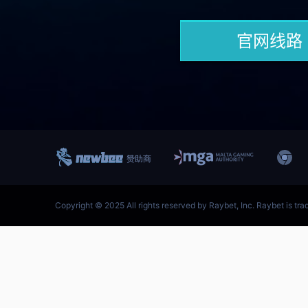
跳
至
内
容